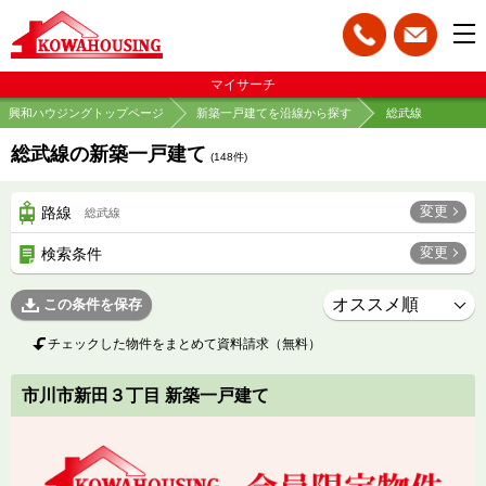
マイサーチ
興和ハウジングトップページ
新築一戸建てを沿線から探す
総武線
総武線の新築一戸建て
(
148
件)
変更
路線
総武線
変更
検索条件
この条件を保存
チェックした物件をまとめて資料請求（無料）
市川市新田３丁目 新築一戸建て