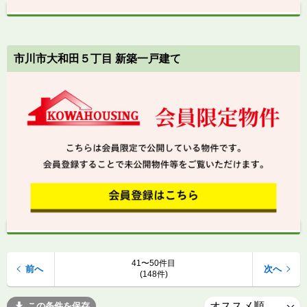
市川市大和田５丁目 新築一戸建て
41〜50件目
前へ
次へ
(148件)
この条件を保存