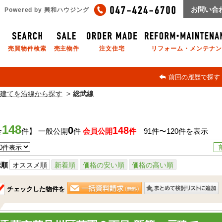
お問い合
Powered by 興和ハウジング
売買物件検索
売主物件
注文住宅
リフォーム・メンテナン
前回の履歴で探す
建てを沿線から探す
総武線
148
0
148
全
件】 一般公開
件
会員公開
件
91件〜120件を表示
示順
オススメ順
新着順
価格の安い順
価格の高い順
チェックした物件を