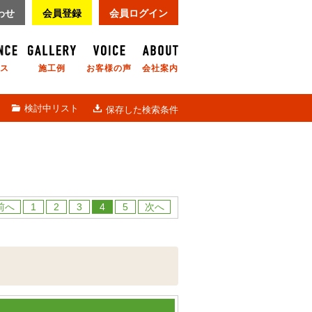
わせ
会員登録
会員ログイン
ス
施工例
お客様の声
会社案内
検討中リスト
保存した検索条件
前へ
1
2
3
4
5
次へ