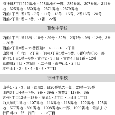
海神町3丁目212番地～223番地の一部、289番地、307番地～311番
地、325番地～350番地、2371番地～2379番地
西船1丁目1番1号～7号・11号～13号・15号、2番16号・20号
西船2丁目1番～7番、21番、22番
葛飾中学校
西船1丁目1番16号～18号・29号・32号、2番7号～9号・12号、3番
～26番
西船2丁目8番～19番西船3・4・5・6・7丁目
山野町・印内1・2丁目・印内3丁目1番～3番、8番印内町の一部
古作1丁目1番～6番・古作2・3丁目・古作4丁目1番～12番
葛飾町2丁目・本郷町・二子町・東中山1・2丁目
本中山1・2・3・4・5・6・7丁目
行田中学校
山手1・2・3丁目・西船2丁目20番地の一部、23番～35番
印内3丁目4番～7番、9番～39番・古作1丁目7番、8番
古作4丁目13番～18番・藤原1・2丁目・上山町1丁目
前貝塚町1番地～107番地、116番地～118番地、122番地、123番
地、577番地～891番地、1008番地の一部、1009番地～最後まで
行田町の一部・行田1・2・3丁目