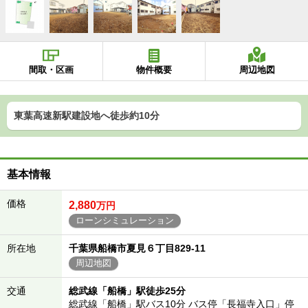
間取・区画
物件概要
周辺地図
東葉高速新駅建設地へ徒歩約10分
基本情報
価格
2,880
万円
ローンシミュレーション
所在地
千葉県船橋市夏見６丁目829-11
周辺地図
交通
総武線「船橋」駅徒歩25分
総武線「船橋」駅バス10分 バス停「長福寺入口」停