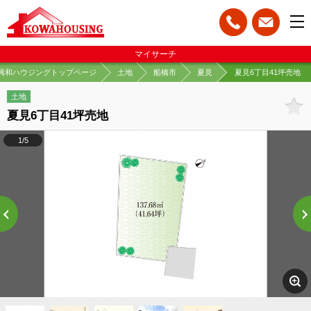
マイサーチ
興和ハウジングトップページ
土地
船橋市
夏見
夏見6丁目41坪売地
土地
夏見6丁目41坪売地
1/5