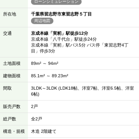
ローンシミュレーション
所在地
千葉県習志野市東習志野５丁目
周辺地図
交通
京成本線「実籾」駅徒歩12分
京成本線「八千代台」駅徒歩24分
京成本線「実籾」駅バス5分 バス停「東習志野4丁
目」停歩3分
土地面積
89m² ～ 94m²
建物面積
85.1m² ～ 89.23m²
間取
3LDK～3LDK (LDK18帖、洋室7帖、洋室6.5帖、洋室
6帖)
販売戸数
2戸
総戸数
全2戸
構造・規模
木造 2階建て