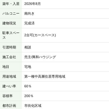
築年・入居
2026年8月
バルコニー
南向き
建物現況
完成済
駐車スペー
2台可(カースペース)
ス
引渡時期
相談
施工会社
売主/興和ハウジング
地目
宅地
用途地域
第一種中高層住居専用地域
建ぺい率
60％
容積率
200％
都市計画
市街化区域