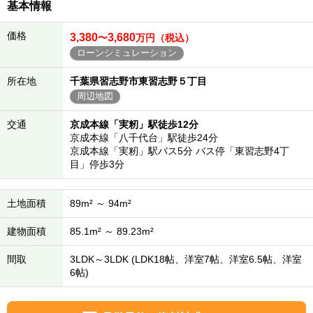
基本情報
価格
3,380
3,680
〜
万円（税込）
ローンシミュレーション
所在地
千葉県習志野市東習志野５丁目
周辺地図
交通
京成本線「実籾」駅徒歩12分
京成本線「八千代台」駅徒歩24分
京成本線「実籾」駅バス5分 バス停「東習志野4丁
目」停歩3分
土地面積
89m² ～ 94m²
建物面積
85.1m² ～ 89.23m²
間取
3LDK～3LDK (LDK18帖、洋室7帖、洋室6.5帖、洋室
6帖)