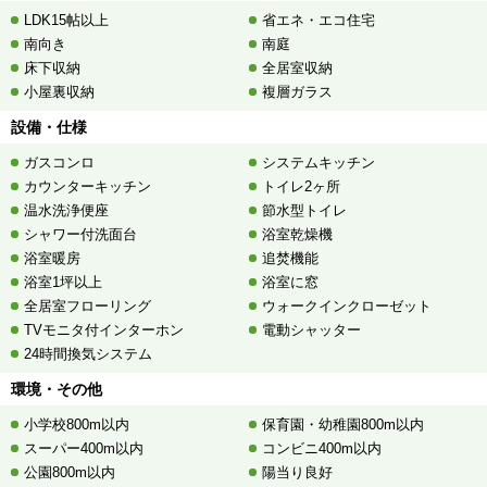
LDK15帖以上
省エネ・エコ住宅
南向き
南庭
床下収納
全居室収納
小屋裏収納
複層ガラス
設備・仕様
ガスコンロ
システムキッチン
カウンターキッチン
トイレ2ヶ所
温水洗浄便座
節水型トイレ
シャワー付洗面台
浴室乾燥機
浴室暖房
追焚機能
浴室1坪以上
浴室に窓
全居室フローリング
ウォークインクローゼット
TVモニタ付インターホン
電動シャッター
24時間換気システム
環境・その他
小学校800m以内
保育園・幼稚園800m以内
スーパー400m以内
コンビニ400m以内
公園800m以内
陽当り良好