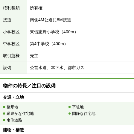
権利種類
所有権
接道
南側4M公道に8M接道
小学校区
東習志野小学校（400m）
中学校区
第4中学校（400m）
取引態様
売主
設備
公営水道、本下水、都市ガス
物件の特長／注目の設備
交通・立地
整形地
平坦地
緑豊かな住宅地
閑静な住宅地
南側道路
建物・構造