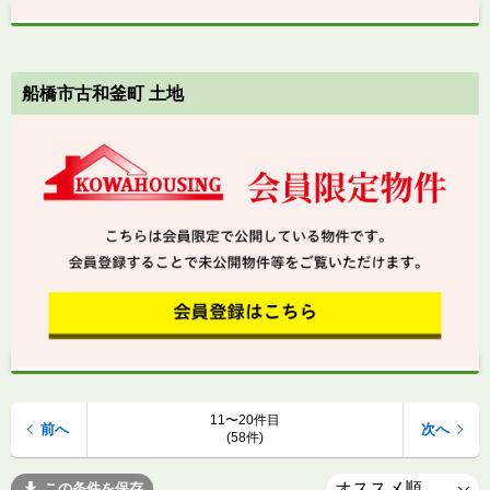
船橋市古和釜町 土地
11〜20件目
前へ
次へ
(58件)
この条件を保存