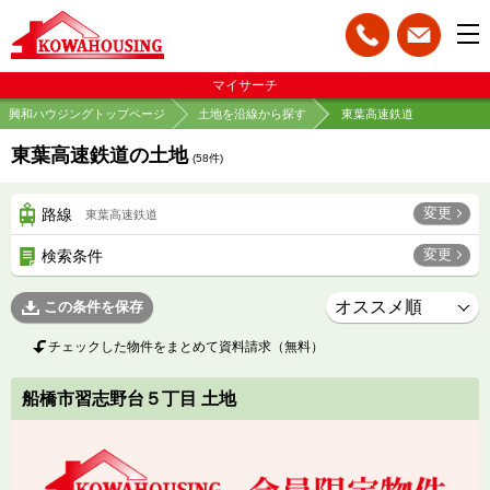
マイサーチ
興和ハウジングトップページ
土地を沿線から探す
東葉高速鉄道
東葉高速鉄道の土地
(
58
件)
変更
路線
東葉高速鉄道
変更
検索条件
この条件を保存
チェックした物件をまとめて資料請求（無料）
船橋市習志野台５丁目 土地