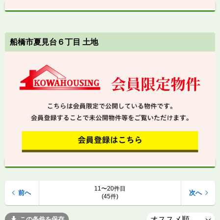
船橋市夏見台６丁目 土地
11〜20件目
前へ
次へ
(45件)
この条件を保存