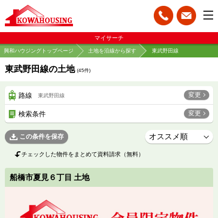
マイサーチ
興和ハウジングトップページ
土地を沿線から探す
東武野田線
東武野田線の土地
(
45
件)
変更
路線
東武野田線
変更
検索条件
この条件を保存
チェックした物件をまとめて資料請求（無料）
船橋市夏見６丁目 土地