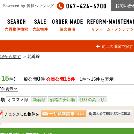
お問い合
Powered by 興和ハウジング
売買物件検索
売主物件
注文住宅
リフォーム・メンテナン
前回の履歴で探す
線から探す
北総線
15
0
15
全
件】 一般公開
件
会員公開
件
1件〜15件を表示
示順
オススメ順
新着順
価格の安い順
価格の高い順
チェックした物件を