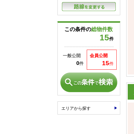
この条件の
総物件数
15
件
一般公開
会員公開
15
0
件
件
エリアから探す