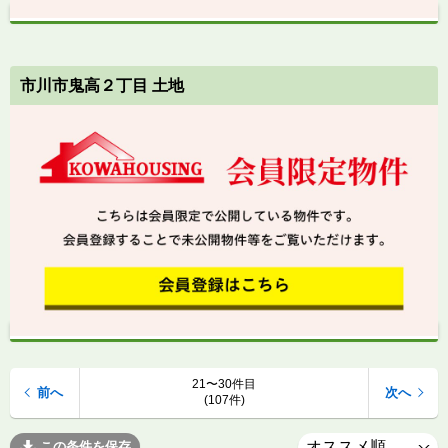
市川市鬼高２丁目 土地
21〜30件目
前へ
次へ
(107件)
この条件を保存