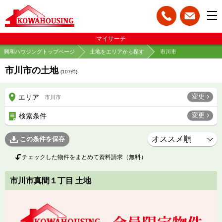
マイサーチ
興和ハウジングトップページ
土地をエリアから探す
市川市
市川市の土地
(
107
件)
変更
エリア
市川市
変更
検索条件
この条件を保存
チェックした物件をまとめて資料請求（無料）
市川市真間１丁目 土地