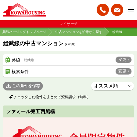
マイサーチ
興和ハウジングトップページ
中古マンションを沿線から探す
総武線
総武線の中古マンション
(
228
件)
変更
路線
総武線
変更
検索条件
この条件を保存
チェックした物件をまとめて資料請求（無料）
ファミール第五西船橋