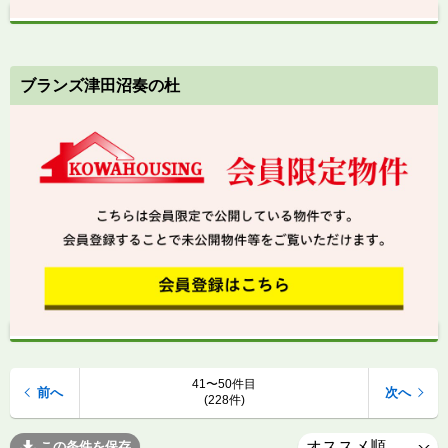
ブランズ津田沼奏の杜
41〜50件目
前へ
次へ
(228件)
この条件を保存