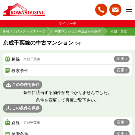
マイサーチ
興和ハウジングトップページ
中古マンションを沿線から探す
京成千葉線
京成千葉線の中古マンション
(
0
件)
変更
路線
京成千葉線
変更
検索条件
この条件を保存
条件に該当する物件が見つかりませんでした。
条件を変更して再度ご覧下さい。
この条件を保存
変更
路線
京成千葉線
変更
検索条件