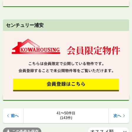
センチュリー浦安
41〜50件目
前へ
次へ
(143件)
この条件を保存