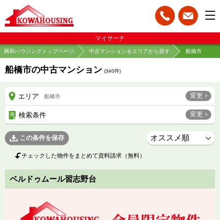
マイサーチ
興和ハウジングトップページ
中古マンションをエリアから探す
船橋市
船橋市の中古マンション
(
340
件)
変更
エリア
船橋市
変更
検索条件
この条件を保存
チェックした物件をまとめて資料請求（無料）
ベルドゥムール習志野台