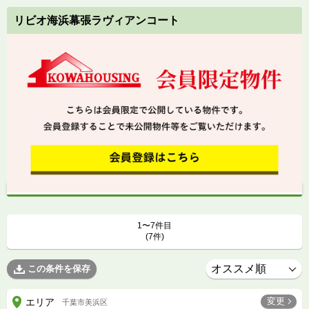
リビオ海浜幕張ラヴィアンコート
1〜7件目
(7件)
この条件を保存
変更
エリア
千葉市美浜区