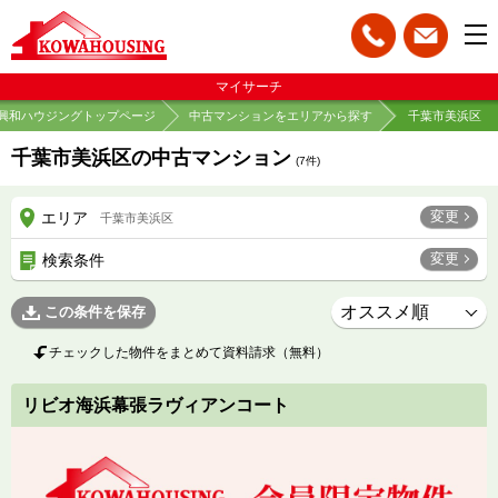
マイサーチ
興和ハウジングトップページ
中古マンションをエリアから探す
千葉市美浜区
千葉市美浜区の中古マンション
(
7
件)
変更
エリア
千葉市美浜区
変更
検索条件
この条件を保存
チェックした物件をまとめて資料請求（無料）
リビオ海浜幕張ラヴィアンコート