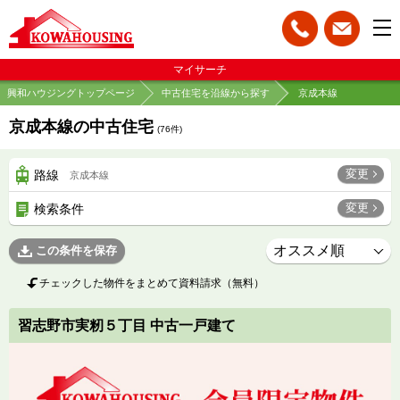
マイサーチ
興和ハウジングトップページ
中古住宅を沿線から探す
京成本線
京成本線の中古住宅
(
76
件)
変更
路線
京成本線
変更
検索条件
この条件を保存
チェックした物件をまとめて資料請求（無料）
習志野市実籾５丁目 中古一戸建て