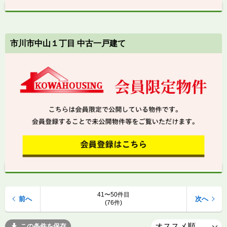
市川市中山１丁目 中古一戸建て
41〜50件目
前へ
次へ
(76件)
この条件を保存