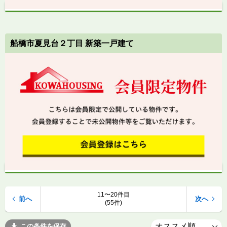
船橋市夏見台２丁目 新築一戸建て
11〜20件目
前へ
次へ
(55件)
この条件を保存