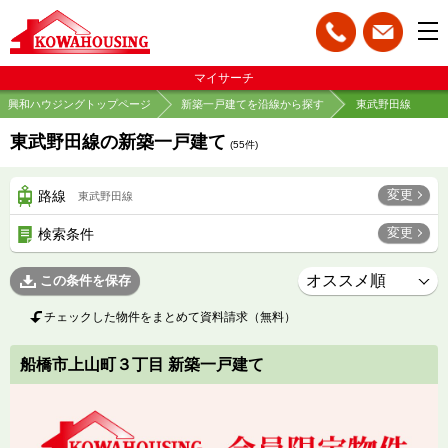
マイサーチ
興和ハウジングトップページ
新築一戸建てを沿線から探す
東武野田線
東武野田線の新築一戸建て
(
55
件)
変更
路線
東武野田線
変更
検索条件
この条件を保存
チェックした物件をまとめて資料請求（無料）
船橋市上山町３丁目 新築一戸建て