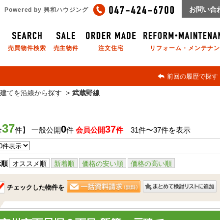
お問い合
Powered by 興和ハウジング
売買物件検索
売主物件
注文住宅
リフォーム・メンテナン
前回の履歴で探す
建てを沿線から探す
武蔵野線
37
0
37
全
件】 一般公開
件
会員公開
件
31件〜37件を表示
示順
オススメ順
新着順
価格の安い順
価格の高い順
チェックした物件を