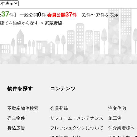
37
0
37
全
件】 一般公開
件
会員公開
件
31件〜37件を表示
建てを沿線から探す
武蔵野線
物件を探す
コンテンツ
不動産物件検索
会員登録
注文住宅
売主物件
リフォーム・メンテナンス
施工例
折込広告
フレッシュタウンについて
仲介業者様へ