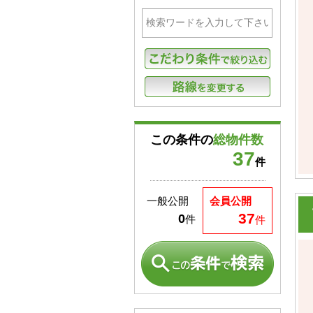
この条件の
総物件数
37
件
一般公開
会員公開
37
0
件
件