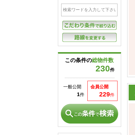
この条件の
総物件数
230
件
一般公開
会員公開
229
1
件
件