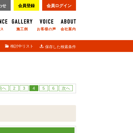
わせ
会員登録
会員ログイン
ス
施工例
お客様の声
会社案内
検討中リスト
保存した検索条件
前へ
2
3
4
5
6
次へ