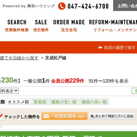
お問い合
Powered by 興和ハウジング
売買物件検索
売主物件
注文住宅
リフォーム・メンテナン
前回の履歴で探す
建てを沿線から探す
京成松戸線
230
1
229
全
件】 一般公開
件
会員公開
件
91件〜120件を表示
示順
オススメ順
新着順
価格の安い順
価格の高い順
チェックした物件を